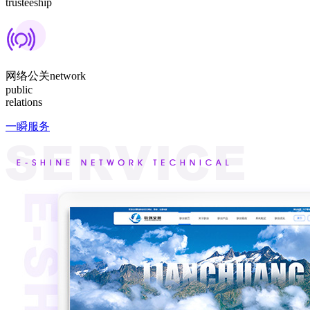
trusteeship
网络公关
network
public
relations
一瞬服务