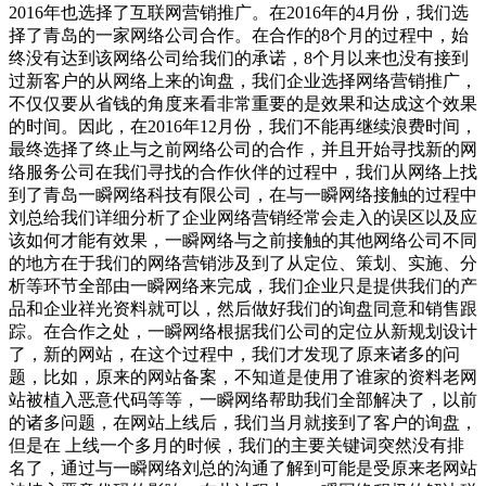
2016年也选择了互联网营销推广。在2016年的4月份，我们选
择了青岛的一家网络公司合作。在合作的8个月的过程中，始
终没有达到该网络公司给我们的承诺，8个月以来也没有接到
过新客户的从网络上来的询盘，我们企业选择网络营销推广，
不仅仅要从省钱的角度来看非常重要的是效果和达成这个效果
的时间。因此，在2016年12月份，我们不能再继续浪费时间，
最终选择了终止与之前网络公司的合作，并且开始寻找新的网
络服务公司在我们寻找的合作伙伴的过程中，我们从网络上找
到了青岛一瞬网络科技有限公司，在与一瞬网络接触的过程中
刘总给我们详细分析了企业网络营销经常会走入的误区以及应
该如何才能有效果，一瞬网络与之前接触的其他网络公司不同
的地方在于我们的网络营销涉及到了从定位、策划、实施、分
析等环节全部由一瞬网络来完成，我们企业只是提供我们的产
品和企业祥光资料就可以，然后做好我们的询盘同意和销售跟
踪。在合作之处，一瞬网络根据我们公司的定位从新规划设计
了，新的网站，在这个过程中，我们才发现了原来诸多的问
题，比如，原来的网站备案，不知道是使用了谁家的资料老网
站被植入恶意代码等等，一瞬网络帮助我们全部解决了，以前
的诸多问题，在网站上线后，我们当月就接到了客户的询盘，
但是在 上线一个多月的时候，我们的主要关键词突然没有排
名了，通过与一瞬网络刘总的沟通了解到可能是受原来老网站