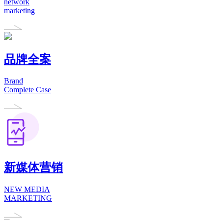
network
marketing
品牌全案
Brand
Complete Case
新媒体营销
NEW MEDIA
MARKETING