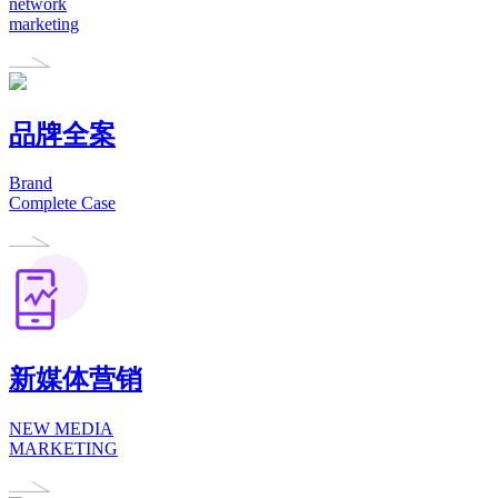
network
marketing
品牌全案
Brand
Complete Case
新媒体营销
NEW MEDIA
MARKETING