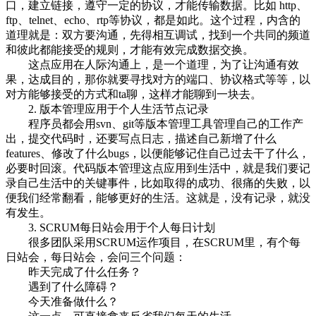
口，建立链接，遵守一定的协议，才能传输数据。比如 http、
ftp、telnet、echo、rtp等协议，都是如此。这个过程，内含的
道理就是：双方要沟通，先得相互调试，找到一个共同的频道
和彼此都能接受的规则，才能有效完成数据交换。
这点应用在人际沟通上，是一个道理，为了让沟通有效
果，达成目的，那你就要寻找对方的端口、协议格式等等，以
对方能够接受的方式和ta聊，这样才能聊到一块去。
2. 版本管理应用于个人生活节点记录
程序员都会用svn、git等版本管理工具管理自己的工作产
出，提交代码时，还要写点日志，描述自己新增了什么
features、修改了什么bugs，以便能够记住自己过去干了什么，
必要时回滚。代码版本管理这点应用到生活中，就是我们要记
录自己生活中的关键事件，比如取得的成功、很痛的失败，以
便我们经常翻看，能够更好的生活。这就是，没有记录，就没
有发生。
3. SCRUM每日站会用于个人每日计划
很多团队采用SCRUM运作项目，在SCRUM里，有个每
日站会，每日站会，会问三个问题：
昨天完成了什么任务？
遇到了什么障碍？
今天准备做什么？