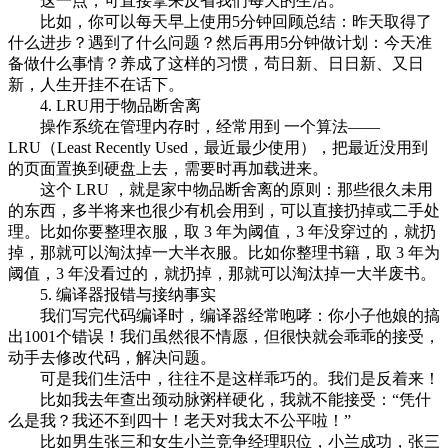
这一点，可直接拿来反省我们每天的生活。
比如，你可以每天早上使用5分钟回顾总结：昨天取得了
什么进步？遇到了什么问题？然后再用5分钟做计划：今天准
备做什么事情？养成了这样的习惯，苟日新、日日新、又日
新，人生开挂不在话下。
4. LRU用于物品断舍离
操作系统在管理内存时，经常用到 一个算法——
LRU（Least Recently Used，最近最少使用），把最近没用到
的页面置换到硬盘上去，需要时再加载进来。
这个 LRU ，就是家中物品断舍离的原则：那些很久未用
的东西，多半将来也很少有机会用到，可以直接扔掉或二手处
理。比如你要整理衣服，取 3 年为阈值，3 年没穿过的，就扔
掉，那就可以淘汰掉一大半衣服。比如你整理书籍，取 3 年为
阈值，3 年没看过的，就扔掉，那就可以淘汰掉一大半废书。
5. 编译器报错与接纳事实
我们写完代码编译时，编译器经常咆哮：你小子他娘的搞
出1001个错误！我们虽然很不情愿，但很快就会乖乖的接受，
动手去修改代码，解决问题。
可是我们生活中，往往不是这样乖巧的。我们是反着来！
比如我去年查出颈动脉粥样硬化，我就不能接受：“凭什
么是我？我还不到四十！老天对我太不公平啦！”
比如男生张三和女生小兰竞争经理职位，小兰成功，张三