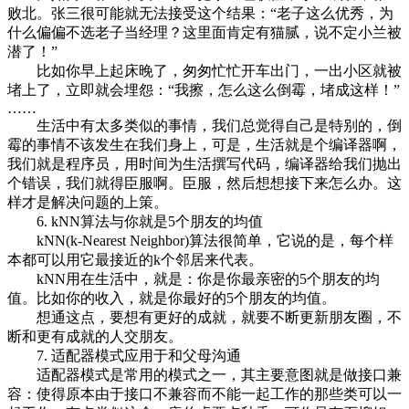
败北。张三很可能就无法接受这个结果：“老子这么优秀，为
什么偏偏不选老子当经理？这里面肯定有猫腻，说不定小兰被
潜了！”
比如你早上起床晚了，匆匆忙忙开车出门，一出小区就被
堵上了，立即就会埋怨：“我擦，怎么这么倒霉，堵成这样！”
……
生活中有太多类似的事情，我们总觉得自己是特别的，倒
霉的事情不该发生在我们身上，可是，生活就是个编译器啊，
我们就是程序员，用时间为生活撰写代码，编译器给我们抛出
个错误，我们就得臣服啊。臣服，然后想想接下来怎么办。这
样才是解决问题的上策。
6. kNN算法与你就是5个朋友的均值
kNN(k-Nearest Neighbor)算法很简单，它说的是，每个样
本都可以用它最接近的k个邻居来代表。
kNN用在生活中，就是：你是你最亲密的5个朋友的均
值。比如你的收入，就是你最好的5个朋友的均值。
想通这点，要想有更好的成就，就要不断更新朋友圈，不
断和更有成就的人交朋友。
7. 适配器模式应用于和父母沟通
适配器模式是常用的模式之一，其主要意图就是做接口兼
容：使得原本由于接口不兼容而不能一起工作的那些类可以一