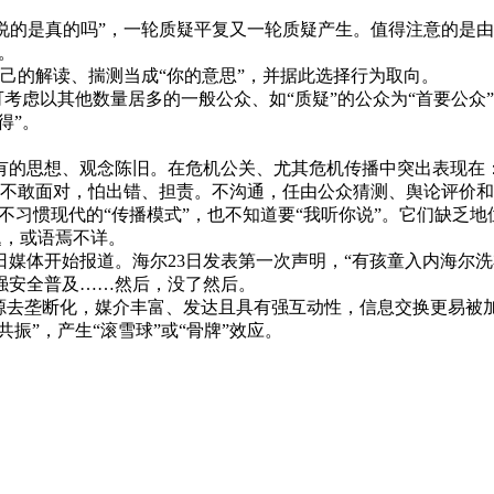
说的是真的吗”，一轮质疑平复又一轮质疑产生。值得注意的是由于
。
自己的解读、揣测当成“你的意思”，并据此选择行为取向。
虑以其他数量居多的一般公众、如“质疑”的公众为“首要公众”
得”。
的思想、观念陈旧。在危机公关、尤其危机传播中突出表现在
是不敢面对，怕出错、担责。不沟通，任由公众猜测、舆论评价
不习惯现代的“传播模式”，也不知道要“我听你说”。它们缺乏地
题，或语焉不详。
22日媒体开始报道。海尔23日发表第一次声明，“有孩童入内海尔
强安全普及……然后，没了然后。
去垄断化，媒介丰富、发达且具有强互动性，信息交换更易被
振”，产生“滚雪球”或“骨牌”效应。