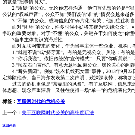
的就是“把事情闹大”。
2.“质疑”的公众。无论你怎样沟通，他们首先想的还是“你
公认的“权威声音”，公众不知“我们该信‘谁’的”情况会越来越多
3.“不懂”的公众。或与信息的“碎片化”有关，他们往往将
面对“闭环”的公众，许多时候不妨将其视为“边缘公众”。可考
争取的重要对象。对于“不懂”的公众，关键在于如何使之“你懂
3当事主体意识的滞后性
面对互联网带来的变化，作为当事主体一些企业、机构，有
1.“就是不说”或“挤牙膏”。有的是无视公众、舆论；有的
2.“你听我说”。依旧传统的“宣传模式”，只要“你听我说”；
3.“顾左右而言他”。有意无意地回避公众、舆论关心的问
4.“断头新闻”。例如“洗衣机绞死女童”事件，2013年9月
定排除他杀。当日海尔发表第二次声明，致深深哀悼，称将加
过去的危机更像是“茶壶里的风暴”。有了互联网，信息来源
体思想、观念严重滞后，又往往使得一场“单一”的危机演化为“共
标签：
互联网时代的危机公关
上一个：
关于互联网时代公关的高纬度玩法
返回列表