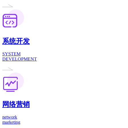
系统开发
SYSTEM
DEVELOPMENT
网络营销
network
marketing