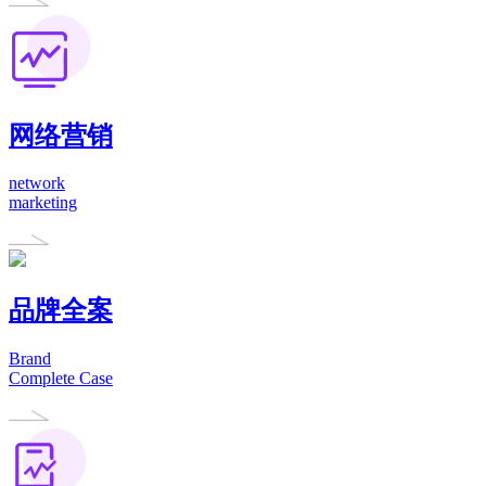
网络营销
network
marketing
品牌全案
Brand
Complete Case