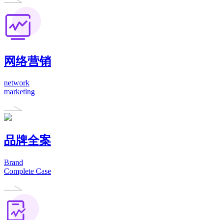
网络营销
network
marketing
品牌全案
Brand
Complete Case