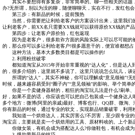
其实不要想得有多复杂，非常简单的。聊一些相关的话题，如
办?无所谓，别以为没的聊，随便聊聊天，实在不行，发红包会
第三步：有新品的时候，提前预热
当然，你需要把让利给老客户的方案设计出来，这里我们的建
让利老客户，前XX名只需要XX钱就可以获得原价XX钱
第四步：让老客户原价拍，红包返现
因为是老客户，很多欺诈方面的风险实际上可以尽可能的被
的，那么你可以多让利给老客户!很多愿意干的，便宜谁都
这种方法，基本大多数类目都是可以操作的!
2. 利用粉丝破零
都知道淘宝从2015年开始非常重视的“达人化”，但是达人
的，很多介绍的，这里就不多说了。这里只说说怎么玩儿
所谓的“达人”，其实不神秘，你可以理解成“意见领袖”!无
时候，越来越容易受到“圈子内”“意见领袖”的影响。举个
你是一个卖健身器材的，粗狂的淘宝玩儿法是什么?刷单、直
好，如果不是的话，你应该也可以把自己包装成一个健身达人
多个地方：微博(阿里的亲戚)最好、博客也行、QQ群、微淘
你有新品的时候，通过专业的软文，实现新品销量破零，利
我知道一个烘焙达人，其实厉害么?不厉害，至少跟专业的烘焙
淘宝店，主要就是卖一个烘焙用的工具、原材料啥的。上个新
你做女装，有机会成为搭配达人么?你做鞋包，有机会成为
3. 爆款带新品的技巧