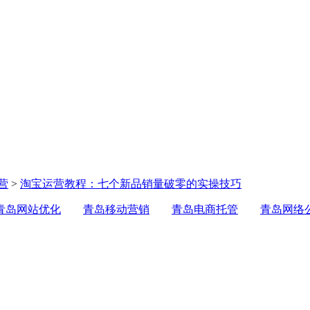
营
>
淘宝运营教程：七个新品销量破零的实操技巧
青岛网站优化
青岛移动营销
青岛电商托管
青岛网络