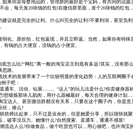
果你卖母婴用品的，管理群的最好是个宝妈，有共同的话题;如
不会，每天发20块钱的红包!在微信群里面，发个20块钱的红
议就是完全的让利。什么叫完全的让利?不要利润，甚至负利
的产品。
弱化。原价拍，红包返现，并且立即返。当然，如果你有特殊需
想占，有钱的占大便宜，没钱的占小便宜。
到底怎么玩?“网红”离一般的淘宝店主到底有多远?其实，没有
，谈谈思路。
线技术的发展带来了一个比较明显的变化趋势：人的互联网圈子在
简单的例子吧：
通车、活动、钻展……。“达人”的玩儿法是什么?你卖健身器
吧!想锻炼那块儿肌肉，用什么器械最好，每天合理的健身计划
、淘宝达人、甚至微信群都没有关系，只要在这个圈子内，你是意见
用粉丝，难么?
师比起来，只不过是业余的，但是她爱分享，所以很快就聚集了
品，破零没压力。她懂什么?自然搜索、直通车，通通不感冒
潮流达人么?你做食品，做个吃货也可以，用心做吧，也许淘