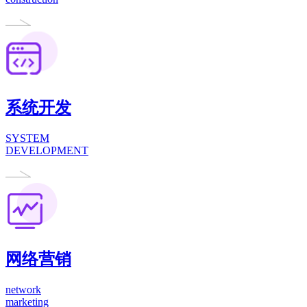
系统开发
SYSTEM
DEVELOPMENT
网络营销
network
marketing