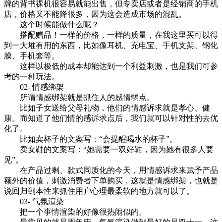
牌的背书祼机很容易就能出售，但专卖店或者是经销商的手机
店，价格又不能降很多，因为这会造成市场的混乱。
这个时候能做什么呢？
搭配赠品！一样的价格，一样的质量，在我这里买可以得
到一大堆有用的东西，比如像耳机、充电宝、手机支架、钢化
膜、手机套等。
这样以极低的成本却能达到一个利益刺激，也是我们可参
考的一种玩法。
02- 情感绑架
所谓情感绑架就是抓住人的感情弱点。
比如子女送给父母礼物，他们的情感诉求就是孝心、健
康。而知道了他们情的感诉求点后，我们就可以针对性的去优
化了。
比如卖杯子的文案写：“会提醒喝水的杯子”。
卖女鞋的文案写：“她需要一双好鞋，因为她有很多人要
见”。
在产品过剩、款式同质化的今天，用情感诉求来赋予产品
额外的价值，刺激消费者下单购买，这就是情感绑架，也就是
说回归到本性来抓住用户心理最柔软的地方就可以了。
03- 气氛渲染
把一个事情渲染的好像很热闹似的。