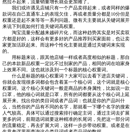
然拉不起来，流量销量增长就会更加难了。
我们或许遇见店铺只有一个产品卖得起来，或者同样的爆
款词在自己直通车上的表现欠佳，再或者质量分都是10分但是
权重还是起不来等等一系列问题。微有天主要就从关键词展开
来说下到底如何打造关键词高权重。
淘宝流量分配越来越碎片化，而这种趋势其实是对买卖双
方都是好的，这样会有更多好的产品推荐到买家面前，也让卖
家更加活跃起来。而这种个性化主要就是通过关键词来实现
的。
用标题来说，跟其他店铺一样或者高度相似的标题，那自
己的本款新品权重一定比不过别家的产品，相同的词在咱家身
上效果不同。这也就涉及到一个标题的核心权重词。
什么是标题的核心权重词？大家可以去看下进店关键词，
你就会发现很多词都会包含着某一个核心词，这个词就是核心
权重词。这个核心关键词一般是商品的本身属性，比如说一款
口罩，他的核心词就是口罩，所有的词都要从这个核心词上延
展开来。找出你的类目词或者产品词：也就是你的产品叫什
么，当然你的产品有不同的名字，那就看一下哪个名字的搜索
人气较高。具体可以通过搜索排行确定主词，通过主词去扩展
更多的词，前期选词就要这种精准的长尾词，先把这一部分词
的流量稳定，再去扩展大词，这样一步步带动权重。或者是在
生意参谋里面查询这个类目词或者产品词的数据。