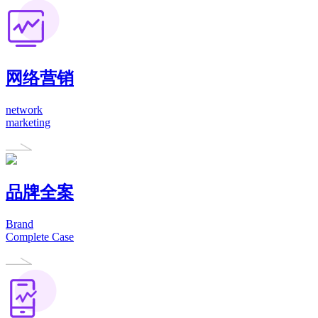
网络营销
network
marketing
品牌全案
Brand
Complete Case