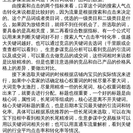
由搜索和点击的两个指标来看，口罩这个词的搜索人气点
击转化来说都是比较好的，因为流量是根据搜索和点击来决定
的。这个产品词或者类目词，优选的一级类目和二级类目是什
么，如果因为放错类目，就得不到任何机会了。所选取的词，
要具备的是高相关度，第二再看综合数据指标。有一个公式可
以用来来判断关键词好不好：搜索人气*点击率*转化率，值越
大关键词越好。也可以通过竞店的关键词去选词（千里眼或企
查查都可以看到）。生意参谋竞品分析可以看到竞品的引流词
以及成交词，可以重点去做竞品的成交词，这些词相对来说都
是比较精准的。但是也要注意选择的竞品和自己产品的价格风
格上的差异，要做出对比。
接下来选取关键词的时候根据店铺内宝贝的实际情况来进
行，如果中小卖家的话确定核心权重词的时候尽量不要大词，
大词竞争太激烈，尽量用精准一些的长尾词。核心权重词都选
出来了，就要去进行分配。标题也很重要，一个好的标题是由
核心词，属性词，长尾词等组成的，核心还是离不开关键词。
核心关键词标题的重点，也是后期本宝贝最关键的引流词和转
化率。具体可以根据系统推荐的一些长尾词来选取，可以在淘
宝下拉框中看到相关的长尾精准词，生意参谋中交易板块可以
用以关键词词相关分析；也可以用直通车流量解析，看到关键
词的行业平均点击率和转化率等情况。