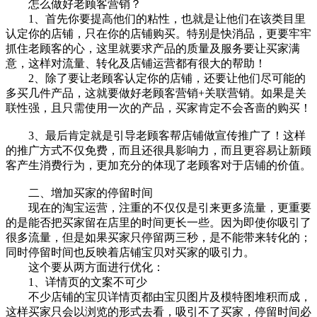
怎么做好老顾客营销？
1、首先你要提高他们的粘性，也就是让他们在该类目里
认定你的店铺，只在你的店铺购买。特别是快消品，更要牢牢
抓住老顾客的心，这里就要求产品的质量及服务要让买家满
意，这样对流量、转化及店铺运营都有很大的帮助！
2、除了要让老顾客认定你的店铺，还要让他们尽可能的
多买几件产品，这就要做好老顾客营销+关联营销。如果是关
联性强，且只需使用一次的产品，买家肯定不会吝啬的购买！
3、最后肯定就是引导老顾客帮店铺做宣传推广了！这样
的推广方式不仅免费，而且还很具影响力，而且更容易让新顾
客产生消费行为，更加充分的体现了老顾客对于店铺的价值。
二、增加买家的停留时间
现在的淘宝运营，注重的不仅仅是引来更多流量，更重要
的是能否把买家留在店里的时间更长一些。因为即使你吸引了
很多流量，但是如果买家只停留两三秒，是不能带来转化的；
同时停留时间也反映着店铺宝贝对买家的吸引力。
这个要从两方面进行优化：
1、详情页的文案不可少
不少店铺的宝贝详情页都由宝贝图片及模特图堆积而成，
这样买家只会以浏览的形式去看，吸引不了买家，停留时间必