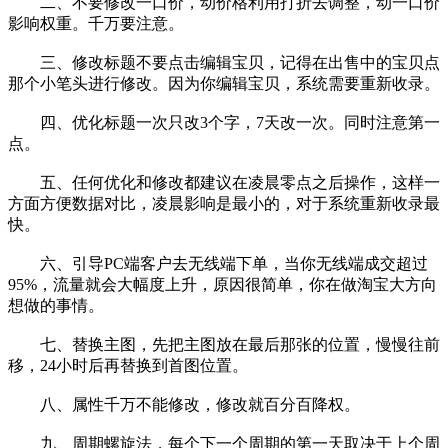
二、不要修改一口价，动价格利用打折去调整，动一口价
影响权重。千万要注意。
三、修改标题不要点击编辑宝贝，记得在出售中的宝贝点
那个小笔头进行修改。因为你编辑宝贝，系统需要重新收录。
四、优化标题一次只改3个字，7天改一次。同时注意第一
点。
五、任何优化和修改都建议在凌晨零点之后操作，这样一
方面方便数据对比，凌晨影响是最小的，对于系统重新收录最
快。
六、引导PC端客户去无线端下单，当你无线端成交超过
95%，流量就会大幅度上升，原因很简单，你在做淘宝大方向
想做的事情。
七、替换主图，先把主图放在最后那张的位置，慢慢往前
移，24小时后再替换到首图位置。
八、属性千万不能修改，修改就百分百降权。
九、周期螺旋法，每个下一个周期的第一天取决于上个周