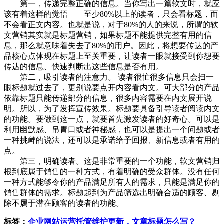
第一，传递完整正确的信息。当你写出一篇软文时，就应
该有着这样的觉悟——至少80%以上的读者，只会看标题，而
不会看正文内容。也就是说，对于80%的人的来说，所谓的软
文营销其实就是标题营销，如果标题不能提供完整有用的信
息，那么就意味着失去了80%的用户。因此，将想要传达的产
品核心点体现在标题上至关重要，让读者一眼就接受到你想要
传达的信息、快速判断出这些信息是否有用。
第二，吸引读者的注意力。 读者很忙很多信息只会扫一
眼标题就过去了，更别说要点开内容看内文。可大部分的产品
依靠标题只能传递部分的信息，很多内容需要在内文展开说
明。所以，为了发挥宣传效果。标题要具备引导读者阅读内文
的功能。要做到这一点，就要首先激发读者的好奇心。可以是
利用幽默感、吊胃口或者神秘感，也可以是提出一个问题或者
一种挑衅的说法，还可以是承诺给予回报、新信息或者有用的
点。
第三，明确读者。这是非常重要的一个功能，软文营销归
根到底属于销售的一种方式，有着明确的受众群体。没有任何
一种方式能够令你的产品满足所有人的需求，只能是满足你的
销售群体的需求。标题起到为产品筛选出明确合适的顾客、剔
除不属于潜在顾客的读者的功能。
标签：
企业网站运营托管维护更新，文章标题怎么写？