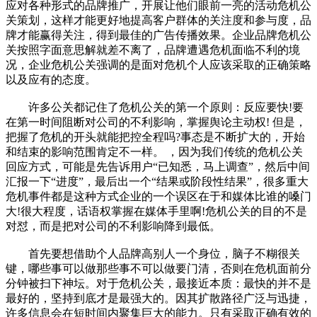
应对各种形式的品牌推广，开展让他们眼前一亮的活动危机公
关策划，这样才能更好地提高客户群体的关注度和参与度，品
牌才能赢得关注，得到最佳的广告传播效果。企业品牌危机公
关按照字面意思解就差不离了，品牌遭遇危机面临不利的境
况，企业危机公关强调的是面对危机个人应该采取的正确策略
以及应有的态度。
许多公关都记住了危机公关的第一个原则：反应要快!要
在第一时间阻断对公司的不利影响，掌握舆论主动权! 但是，
把握了危机的开头就能把控全程吗?事态是不断扩大的，开始
和结束的影响范围肯定不一样。 ，因为我们传统的危机公关
回应方式，可能是先告诉用户“已知悉，马上调查”，然后中间
汇报一下“进度”，最后出一个“结果或阶段性结果”，很多重大
危机事件都是这种方式企业的一个误区在于和媒体比谁的嗓门
大!很大程度，话语权掌握在媒体手里啊!危机公关的目的不是
对怼，而是把对公司的不利影响降到最低。
首先要想借助个人品牌高别人一个身位，脑子不糊很关
键，哪些事可以做那些事不可以做要门清，否则在危机面前分
分钟被扫下神坛。对于危机公关，最接近本质：最快的并不是
最好的，坚持到底才是最强大的。因其扩散路径广泛与迅捷，
许多信息会在短时间内聚集巨大的能力。只有采取正确有效的