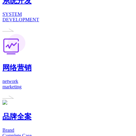
系统开发
SYSTEM
DEVELOPMENT
网络营销
network
marketing
品牌全案
Brand
Complete Case