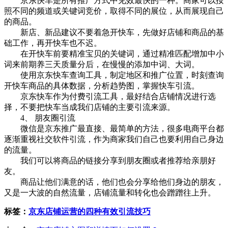
京东快车是所有推广方式中见效最快的一种。商家可以按
照不同的频道或关键词竞价，取得不同的展位，从而展现自己
的商品。
新店、新品建议不要着急开快车，先做好店铺和商品的基
础工作，再开快车也不迟。
在开快车前要精准宝贝的关键词，通过精准匹配增加中小
词来前期养三天质量分后，在慢慢的添加中词、大词。
使用京东快车查询工具，制定地区和推广位置，时刻查询
开快车商品的具体数据，分析趋势图，掌握快车引流。
京东快车作为付费引流工具，最好结合店铺情况进行选
择，不要把快车当成我们店铺的主要引流来源。
4、 朋友圈引流
微信是京东推广最直接、最简单的方法，很多电商平台都
逐渐重视社交软件引流，作为商家我们自己也要利用自己身边
的流量。
我们可以将商品的链接分享到朋友圈或者推荐给亲朋好
友。
商品让他们满意的话，他们也会分享给他们身边的朋友，
又是一大波的自然流量，店铺流量和转化也会蹭蹭往上升。
标签：
京东店铺运营的四种有效引流技巧