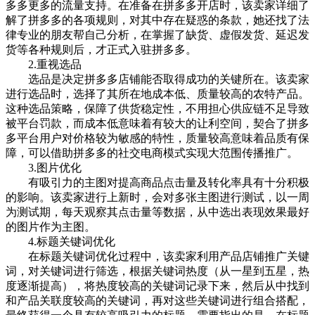
多多更多的流量支持。在准备在拼多多开店时，该卖家详细了
解了拼多多的各项规则，对其中存在疑惑的条款，她还找了法
律专业的朋友帮自己分析，在掌握了缺货、虚假发货、延迟发
货等各种规则后，才正式入驻拼多多。
2.重视选品
选品是决定拼多多店铺能否取得成功的关键所在。该卖家
进行选品时，选择了其所在地成本低、质量较高的农特产品。
这种选品策略，保障了供货稳定性，不用担心供应链不足导致
被平台罚款，而成本低意味着有较大的让利空间，契合了拼多
多平台用户对价格较为敏感的特性，质量较高意味着品质有保
障，可以借助拼多多的社交电商模式实现大范围传播推广。
3.图片优化
有吸引力的主图对提高商品点击量及转化率具有十分积极
的影响。该卖家进行上新时，会对多张主图进行测试，以一周
为测试期，每天观察其点击量等数据，从中选出表现效果最好
的图片作为主图。
4.标题关键词优化
在标题关键词优化过程中，该卖家利用产品店铺推广关键
词，对关键词进行筛选，根据关键词热度（从一星到五星，热
度逐渐提高），将热度较高的关键词记录下来，然后从中找到
和产品关联度较高的关键词，再对这些关键词进行组合搭配，