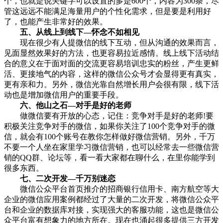
个，也就是说关键字可以设置的多是600个，内容为300条，尽
管这远远不能满足海量用户的个性化需求，但是要是利用好
了，也能产生非常好的效果。
五、从线上到线下—怀念不如相见
现在很少有人提微信的线下互动，但从沟通的效果而言，
见面显然效果好的方法，也更容易拉近感情。线上线下活动结
合的意义在于面对面的交流更容易培训忠实的粉丝，产生更鲜
活、更接地气的内容，这样的微信公众号才会显得更有真实，
更有亲和力。另外，微信光靠自然增长用户会很有限，线下活
动也是增加微信用户的重要手段。
六、他山之石—对手是好的老师
做微信要有开放的心态，记住：竞争对手是好的老师!要
积极关注竞争对手的微信，如果你关注了100个竞争对手的微
信，就会有100个账号在教你怎样做好微信营销。另外，千万
不要一个人坐在家里学习微信营销，也可以经常去一些微信营
销的QQ群、论坛等，看一看大家都在聊什么，在里你能学到
很多东西。
七、二次开发—千万别迷恋
微信公众平台首页推介的招商银行信用卡、南方航空等大
企业的微信应用案例都经过了大量的二次开发，将微信公众平
台和企业的数据库对接，实现强大的客服功能，这也是微信公
众平台富有想象力的地方所在。现在也涌起很多提供三方开发