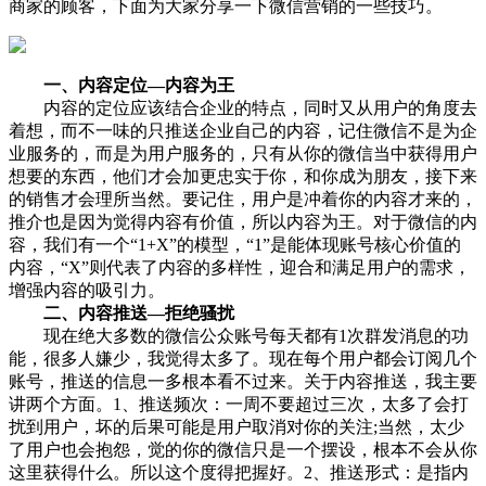
商家的顾客，下面为大家分享一下微信营销的一些技巧。
一、内容定位—内容为王
内容的定位应该结合企业的特点，同时又从用户的角度去
着想，而不一味的只推送企业自己的内容，记住微信不是为企
业服务的，而是为用户服务的，只有从你的微信当中获得用户
想要的东西，他们才会加更忠实于你，和你成为朋友，接下来
的销售才会理所当然。要记住，用户是冲着你的内容才来的，
推介也是因为觉得内容有价值，所以内容为王。对于微信的内
容，我们有一个“1+X”的模型，“1”是能体现账号核心价值的
内容，“X”则代表了内容的多样性，迎合和满足用户的需求，
增强内容的吸引力。
二、内容推送—拒绝骚扰
现在绝大多数的微信公众账号每天都有1次群发消息的功
能，很多人嫌少，我觉得太多了。现在每个用户都会订阅几个
账号，推送的信息一多根本看不过来。关于内容推送，我主要
讲两个方面。1、推送频次：一周不要超过三次，太多了会打
扰到用户，坏的后果可能是用户取消对你的关注;当然，太少
了用户也会抱怨，觉的你的微信只是一个摆设，根本不会从你
这里获得什么。所以这个度得把握好。2、推送形式：是指内