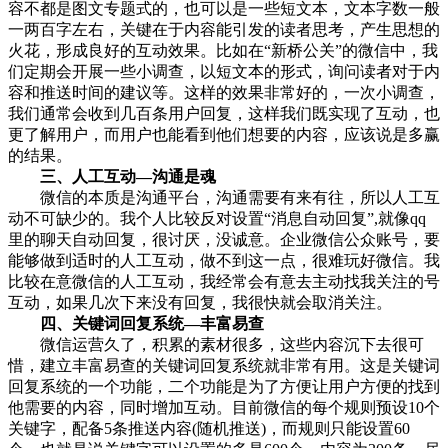
容不都是图文专题式的，也可以是一些短文本，文本字数一般
一两百字左右，关键在于内容能引发的读者思考，产生思想的
火花，形成良好的互动效果。比如在“新桥公关”的微信中，我
们定期会开展一些小调查，以短文本的形式，询问读者对于内
容和推送时间的建议等。这样的效果非常好的，一次小调查，
我们通常会收到几百条用户回复，这样我们既实现了互动，也
更了解用户，而用户也能看到他们想要的内容，应该说是多赢
的结果。
三、人工互动—沟通是魂
微信的本质是沟通平台，沟通需要有来有往，所以人工互
动不可缺少的。我个人比较反对设置“消息自动回复”,就像qq
里的聊天自动回复，很讨厌，没诚意。企业微信公众账号，要
能够做到适时的人工互动，做不到这一点，很难玩好微信。我
比较在意微信的人工互动，我经常会有意去主动找我关注的号
互动，如果几次下来没有回复，我很快就会取消关注。
四、关键词回复系统—丰富易查
微信运营久了，积累的素材很多，这些内容沉下去很可
惜，建立丰富易查的关键词回复系统就非常有用。这是关键词
回复系统的一个功能，二个功能是为了方便让用户方便的找到
他需要的内容，同时增加互动。目前微信的每个规则预设10个
关键字，配备5条推送内容(随机推送)，而规则只能设置60