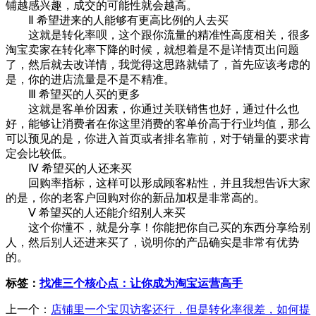
铺越感兴趣，成交的可能性就会越高。
Ⅱ 希望进来的人能够有更高比例的人去买
这就是转化率呗，这个跟你流量的精准性高度相关，很多
淘宝卖家在转化率下降的时候，就想着是不是详情页出问题
了，然后就去改详情，我觉得这思路就错了，首先应该考虑的
是，你的进店流量是不是不精准。
Ⅲ 希望买的人买的更多
这就是客单价因素，你通过关联销售也好，通过什么也
好，能够让消费者在你这里消费的客单价高于行业均值，那么
可以预见的是，你进入首页或者排名靠前，对于销量的要求肯
定会比较低。
Ⅳ 希望买的人还来买
回购率指标，这样可以形成顾客粘性，并且我想告诉大家
的是，你的老客户回购对你的新品加权是非常高的。
Ⅴ 希望买的人还能介绍别人来买
这个你懂不，就是分享！你能把你自己买的东西分享给别
人，然后别人还进来买了，说明你的产品确实是非常有优势
的。
标签：
找准三个核心点：让你成为淘宝运营高手
上一个：
店铺里一个宝贝访客还行，但是转化率很差，如何提