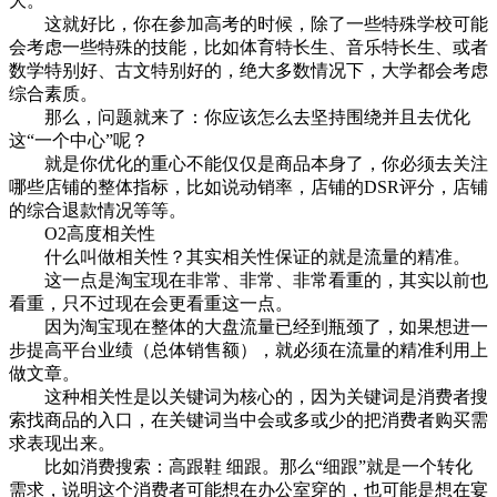
大。
这就好比，你在参加高考的时候，除了一些特殊学校可能
会考虑一些特殊的技能，比如体育特长生、音乐特长生、或者
数学特别好、古文特别好的，绝大多数情况下，大学都会考虑
综合素质。
那么，问题就来了：你应该怎么去坚持围绕并且去优化
这“一个中心”呢？
就是你优化的重心不能仅仅是商品本身了，你必须去关注
哪些店铺的整体指标，比如说动销率，店铺的DSR评分，店铺
的综合退款情况等等。
O2高度相关性
什么叫做相关性？其实相关性保证的就是流量的精准。
这一点是淘宝现在非常、非常、非常看重的，其实以前也
看重，只不过现在会更看重这一点。
因为淘宝现在整体的大盘流量已经到瓶颈了，如果想进一
步提高平台业绩（总体销售额），就必须在流量的精准利用上
做文章。
这种相关性是以关键词为核心的，因为关键词是消费者搜
索找商品的入口，在关键词当中会或多或少的把消费者购买需
求表现出来。
比如消费搜索：高跟鞋 细跟。那么“细跟”就是一个转化
需求，说明这个消费者可能想在办公室穿的，也可能是想在宴