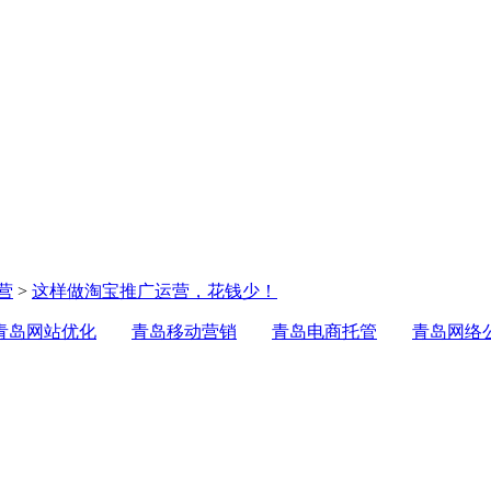
营
>
这样做淘宝推广运营，花钱少！
青岛网站优化
青岛移动营销
青岛电商托管
青岛网络