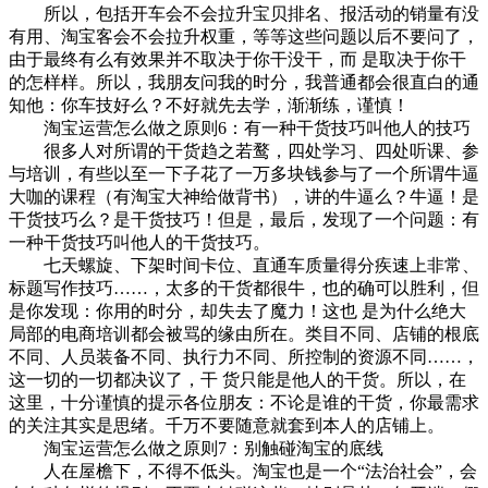
所以，包括开车会不会拉升宝贝排名、报活动的销量有没
有用、淘宝客会不会拉升权重，等等这些问题以后不要问了，
由于最终有么有效果并不取决于你干没干，而 是取决于你干
的怎样样。所以，我朋友问我的时分，我普通都会很直白的通
知他：你车技好么？不好就先去学，渐渐练，谨慎！
淘宝运营怎么做之原则6：有一种干货技巧叫他人的技巧
很多人对所谓的干货趋之若鹜，四处学习、四处听课、参
与培训，有些以至一下子花了一万多块钱参与了一个所谓牛逼
大咖的课程（有淘宝大神给做背书），讲的牛逼么？牛逼！是
干货技巧么？是干货技巧！但是，最后，发现了一个问题：有
一种干货技巧叫他人的干货技巧。
七天螺旋、下架时间卡位、直通车质量得分疾速上非常、
标题写作技巧……，太多的干货都很牛，也的确可以胜利，但
是你发现：你用的时分，却失去了魔力！这也 是为什么绝大
局部的电商培训都会被骂的缘由所在。类目不同、店铺的根底
不同、人员装备不同、执行力不同、所控制的资源不同……，
这一切的一切都决议了，干 货只能是他人的干货。所以，在
这里，十分谨慎的提示各位朋友：不论是谁的干货，你最需求
的关注其实是思绪。千万不要随意就套到本人的店铺上。
淘宝运营怎么做之原则7：别触碰淘宝的底线
人在屋檐下，不得不低头。淘宝也是一个“法治社会”，会