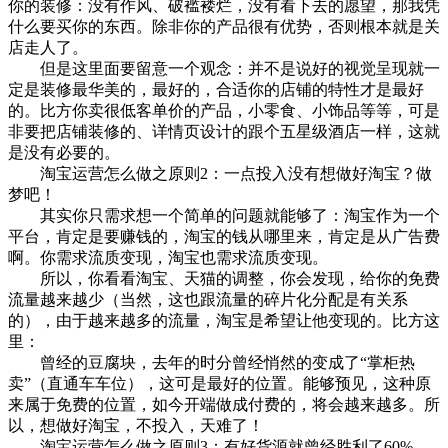
你的装修：没有作风、破褴褛烂，没有看下去的愿望，那我凭
什么要买你的东西。除非你的产品很有优势，否则根本就是关
店走人了。
但是这里面要留意一个观念：并不是说好的视觉呈现就一
定是装修最华美的，最好的，合适你的店铺的特性才是最好
的。比方你卖很低客单价的产品，小零食、小饰品等等，可是
非要把店铺装修的、详情页设计的跟个五星级酒店一样，这就
是没有必要的。
淘宝运营怎么做之原则2：一点投入没有想做好淘宝？做
梦吧！
其实你只需求想一个简单的问题就能够了：淘宝作为一个
平台，肯定是要赚钱的，淘宝的钱从哪里来，肯定是从广告费
啊。你需求流质变现，淘宝也需求流质变现。
所以，你看看淘宝、天猫的调整，你会发现，给你的免费
流量越来越少（当然，这也跟流量的碎片化分配是有关系
的），由于越来越多的流量，淘宝是希望让他变现的。比方这
里：
曾经的豆腐块，去年的时分曾经悄然的变成了“掌柜热
卖”（直通车车位），这可是最好的位置。能够预见，这种原
来属于免费的位置，如今开端做成付费的，将会越来越多。所
以，想做好淘宝，不投入，天难了！
淘宝运营怎么做之原则3：有好货源就曾经胜利了60%