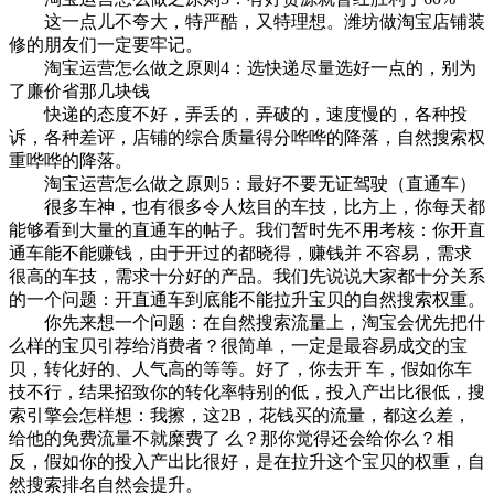
这一点儿不夸大，特严酷，又特理想。潍坊做淘宝店铺装
修的朋友们一定要牢记。
淘宝运营怎么做之原则4：选快递尽量选好一点的，别为
了廉价省那几块钱
快递的态度不好，弄丢的，弄破的，速度慢的，各种投
诉，各种差评，店铺的综合质量得分哗哗的降落，自然搜索权
重哗哗的降落。
淘宝运营怎么做之原则5：最好不要无证驾驶（直通车）
很多车神，也有很多令人炫目的车技，比方上，你每天都
能够看到大量的直通车的帖子。我们暂时先不用考核：你开直
通车能不能赚钱，由于开过的都晓得，赚钱并 不容易，需求
很高的车技，需求十分好的产品。我们先说说大家都十分关系
的一个问题：开直通车到底能不能拉升宝贝的自然搜索权重。
你先来想一个问题：在自然搜索流量上，淘宝会优先把什
么样的宝贝引荐给消费者？很简单，一定是最容易成交的宝
贝，转化好的、人气高的等等。好了，你去开 车，假如你车
技不行，结果招致你的转化率特别的低，投入产出比很低，搜
索引擎会怎样想：我擦，这2B，花钱买的流量，都这么差，
给他的免费流量不就糜费了 么？那你觉得还会给你么？相
反，假如你的投入产出比很好，是在拉升这个宝贝的权重，自
然搜索排名自然会提升。