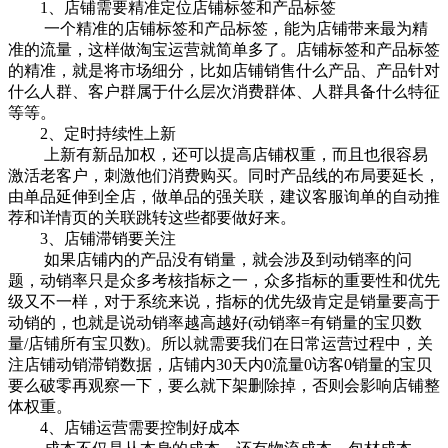
1、店铺需要精准定位店铺标签和产品标签
一个精准的店铺标签和产品标签，能为店铺带来最为精
准的流量，这样做淘宝运营就简单多了。店铺标签和产品标签
的精准，就是将市场细分，比如店铺销售什么产品、产品针对
什么人群、客户群属于什么层次消费群体、人群具备什么特征
等等。
2、定时持续性上新
上新有新品加权，还可以提高店铺权重，而且也很容易
激活老客户，刺激他们消费购买。同时产品线的布局要延长，
由单品延伸到全店，做单品的强关联，建议客服询单的自动推
荐和详情页的关联跳转这些都要做好来。
3、店铺滞销要关注
如果店铺内的产品没有销量，就会涉及到动销率的问
题，动销率只是众多考核指标之一，众多指标的重要性和优先
级又不一样，对于系统来说，指标的优先级肯定是销量要高于
动销的，也就是说动销率越高越好(动销率=有销量的宝贝数
量/店铺所有宝贝数)。所以就需要我们在日常运营过程中，关
注店铺动销滞销数据，店铺内30天内0流量0访客0销量的宝贝
要么破零再观察一下，要么就下架删除掉，否则会影响店铺整
体权重。
4、店铺运营需要控制好成本