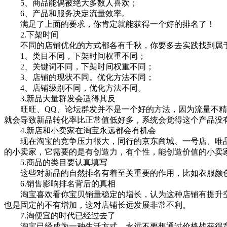
5、商品能偶被绝大多数人喜欢；
6、产品和服务决定流量效率。
满足了上面的要求，你肯定就能获得一个好的排名了！
2.下架时间
不同的店铺优化的方式都各有千秋，你要多去实践找到属于
1、类目不同，下架时间权重不同；
2、关键词不同，下架时间权重不同；
3、店铺的现状不同。优化方法不同；
4、店铺级别不同，优化方法不同。
3.新品大量群发会适得其反
旺旺、QQ、论坛群发并不是一个好的方法，因为流量不精准
就会导致新品转化率比正常值低好多，系统会觉得这个产品没
4.新店和小卖家在淘宝永远都会有机会
现在淘宝的竞争压力很大，同行的京东商城、一号店、唯品
的小卖家，它需要的是有创造力，有个性，能创造价值的小卖
5.商品的类目要认真填写
这些对新品的自然排名有着至关重要的作用，比如衣服颜色、材
6.销售影响排名背后的真相
淘宝喜欢看你宝贝销量稳定的增长，认为这种店铺有提升空
也是固定的不有增加，这对店铺长远发展非常不利。
7.淘便宜的时代已经过去了
淘宝已经成为一种生活方式，永远不要想通过价格战获得竞