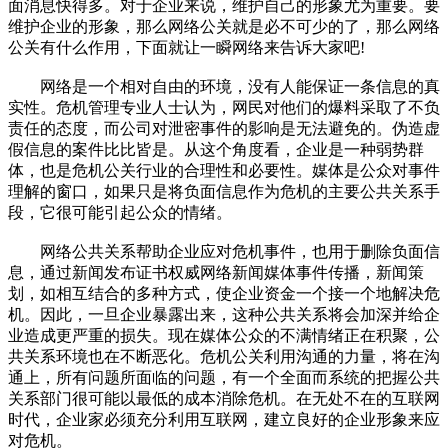
面消息快得多。对于企业来说，维护自己的形象尤为重要。要
维护企业的形象，那么网络公关就是必不可少的了，那么网络
公关有什么作用，下面就让一瞬网络来告诉大家吧!
网络是一个相对自由的环境，没有人能保证一条信息的真
实性。危机管理专业人士认为，网民对他们的爆料采取了不负
责任的态度，而公司对泄密事件的影响是无法避免的。伪造虚
假信息的案件比比皆是。从这个角度看，企业是一种弱势群
体，也是危机公关行业的合理性和必要性。媒体是公众对事件
理解的窗口，如果只是将负面信息作为危机的主要公共关系手
段，它很可能引起公众的情绪。
网络公共关系帮助企业应对危机事件，也用于删除负面信
息，通过新闻发布证书权威网络新闻媒体事件传播，新闻策
划，如相互结合的多种方式，使企业资金一个接一个地解决危
机。因此，一旦企业暴露出来，这种公共关系将会加深并给企
业造成更严重的损失。现在媒体公众的不满情绪正在积聚，公
共关系环境也在不断恶化。危机公关利用沟通的力量，将在沟
通上，所有问题所面临的问题，有一个全面而系统的把握公共
关系部门很可能以最低的成本消除危机。在无处不在的互联网
时代，企业家必须充分利用互联网，建立良好的企业形象来应
对危机。