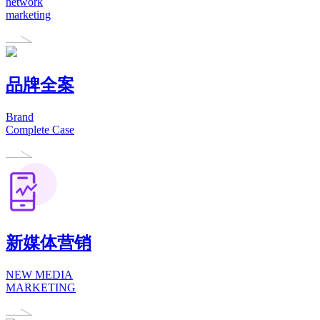
network
marketing
品牌全案
Brand
Complete Case
新媒体营销
NEW MEDIA
MARKETING