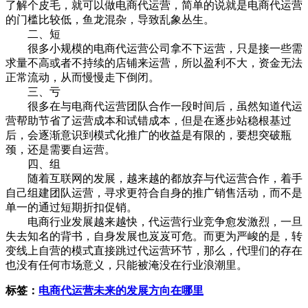
了解个皮毛，就可以做电商代运营，简单的说就是电商代运营
的门槛比较低，鱼龙混杂，导致乱象丛生。
二、短
很多小规模的电商代运营公司拿不下运营，只是接一些需
求量不高或者不持续的店铺来运营，所以盈利不大，资金无法
正常流动，从而慢慢走下倒闭。
三、亏
很多在与电商代运营团队合作一段时间后，虽然知道代运
营帮助节省了运营成本和试错成本，但是在逐步站稳根基过
后，会逐渐意识到模式化推广的收益是有限的，要想突破瓶
颈，还是需要自运营。
四、组
随着互联网的发展，越来越的都放弃与代运营合作，着手
自己组建团队运营，寻求更符合自身的推广销售活动，而不是
单一的通过短期折扣促销。
电商行业发展越来越快，代运营行业竞争愈发激烈，一旦
失去知名的背书，自身发展也岌岌可危。而更为严峻的是，转
变线上自营的模式直接跳过代运营环节，那么，代理们的存在
也没有任何市场意义，只能被淹没在行业浪潮里。
标签：
电商代运营未来的发展方向在哪里